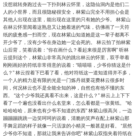
没想就转身跑过去一下扑到林云怀里，这隐仙洞内是他们二
人的小世界，而且很隐秘很安全，林紫山完全不用担心会是
其他人出现在这里，能出现在这里的只有她的少爷。 林紫山
在林云怀里闻着这熟息又让她着迷的气味，彷佛画了一天符
纸的疲惫感一扫而空，现在林紫山知道她是这一辈子都离不
开少爷了，没有少爷在身边她一定会死的。 林云拍了拍林紫
山后背，笑着说着：“你在画什么？看起来很是厉害啊” 听林
云提到这个，林紫山非常高兴的跳出林云的怀里，双手举着
刚刚画好的符纸非常得意的说着：“嘻嘻嘻，少爷你猜这是什
么？” 林云捏着下巴看了看，他对符纸这一道知道得并不多，
一个人的精力是有限的光是一门炼丹就要花费林云很多时
间，何况林云也不是全能全知的神，自然也有他不懂的东
西。 “这个少爷我还真看不出来，这是什么？” 林云上上下下
看了一个遍也没看出什么名堂来，怎么看都是一张黄纸。 “哈
哈哈哈哈，原来也有少爷不知道的东西” 林紫山很高兴，一边
蹦蹦蹦跳跳一边笑呵呵的说着，清脆的笑声在配上林紫山那
手舞足蹈的样子就像一只活泼的小精灵一般甚是好看。 “居然
少爷你不知道，那就让我来告诉你吧” 林紫山双指夹着符纸在