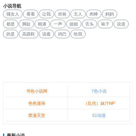
小说导航
骚女人
看着
让我
丝袜
主人
肉棒
妈妈
都是
脚趾
精液
一声
姐姐
舌头
袜子
说道
的是
高跟鞋
说着
鸡巴
给我
书包小说网
7色小说
色色漫画
（乱伦）妹汁NP
禁漫天堂
51动漫
最新小说