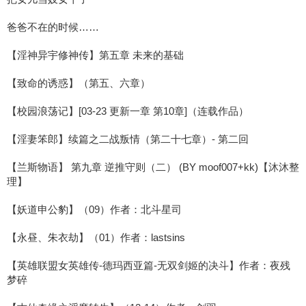
爸爸不在的时候……
【淫神异宇修神传】第五章 未来的基础
【致命的诱惑】（第五、六章）
【校园浪荡记】[03-23 更新一章 第10章]（连载作品）
【淫妻笨郎】续篇之二战叛情（第二十七章）- 第二回
【兰斯物语】 第九章 逆推守则（二） (BY moof007+kk)【沐沐整
理】
【妖道申公豹】（09）作者：北斗星司
【永昼、朱衣劫】（01）作者：lastsins
【英雄联盟女英雄传-德玛西亚篇-无双剑姬的决斗】作者：夜残
梦碎