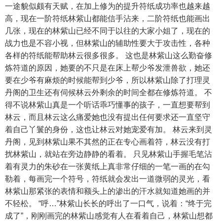
一途貌似颇有天赋，在加上修为的提升符纸成功率也越来越
高，现在一阶符纸林紫山都能信手沾来，二阶符纸也能画出
几张，现在的林紫山已经不同于以往的大家小姐了，现在的
战力也是不容小视，但林紫山的辅助性要大于攻击性，各种
各样的符纸能帮助林云很多很多。 这也是林紫山这么勤奋修
炼符道的原因，她要的不只是在床上帮少爷发泄兽欲，她还
要在少爷有麻烦的时候能帮到少爷，所以林紫山除了打理灵
丹阁的卫生还有伺候林云外剩余的时间全都在修炼符道。 不
得不说林紫山真是一个听话乖巧懂事的孩子，一直想要帮到
林云，而且林云这么痛爱她也没有提出任何要求还一直坚守
着自己丫鬟的身份，这也让林云对她宠爱有加。 林云来到灵
丹阁，见到林紫山果不其然的正在专心画着符，林云没有打
扰林紫山，就站在旁边静静的看着。 只见林紫山手握毛笔沾
着有灵力的朱砂在一张黄纸上真非常仔细的一笔一画的在勾
勒着，每画完一个符号，符纸就会发出一道微弱的灵光，看
林紫山那紧张的表情和额头上的渗出的汗水就知道她画的并
不轻松。 “呼…”林紫山长长的呼出了一口气，说着：“终于完
成了”，刚刚画完的林紫山感觉有人在看着自己，林紫山想都