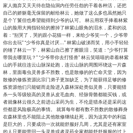
家人抛弃又天天待在隐仙洞内任劳任怨的干着各种活，还把
自己的娇躯毫无保留的献给林云，她做了这么多也虽然她只
是个丫鬟但也希望能得到少爷的认可。 林云用双手捧着林紫
山的脸用大拇指轻轻的擦掉了林紫山眼角的泪水，柔和的说
着：“别哭了，哭的跟小花猫一样，来给少爷笑一个，少爷带
你出去玩” “少爷你真是讨厌…” 林紫山破涕而笑，用小手轻轻
的锤了林云一下，林紫山自己擦了擦眼泪，笑道：“少爷打算
带我去哪里玩？” “少爷带你去打怪兽” 林云笑嘻嘻的牵着林紫
山的手就往连云山脉深处跑，连云山脉的周围环绕这一片森
林，里面毒虫灵兽多不胜数，也是散修的的亡命天堂，因为
散修的修炼资源比宗门弟子更加缺乏，为了能获得足够的修
炼资源他们只能铤而走险进入森林深处类似灵兽，只要能猎
杀一头等级较高的灵兽从皮毛血肉、经脉骨骼都能买钱，或
者就像林云很久之前进山采药为生，不伦是猎杀还是采药这
些都是风险极高的事情。 就算每年都有数不胜数的散修葬身
在森林里也不能阻止其他散修继续赴死，因为这其中的利益
是巨大的，只要成功一次就能舒服好几周，尤其是还有家室
的人只要能带回一头灵兽或者灵药全家都能舒舒服服的过上