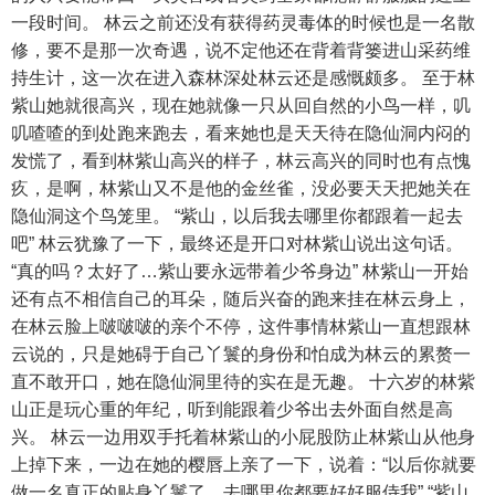
一段时间。 林云之前还没有获得药灵毒体的时候也是一名散
修，要不是那一次奇遇，说不定他还在背着背篓进山采药维
持生计，这一次在进入森林深处林云还是感慨颇多。 至于林
紫山她就很高兴，现在她就像一只从回自然的小鸟一样，叽
叽喳喳的到处跑来跑去，看来她也是天天待在隐仙洞内闷的
发慌了，看到林紫山高兴的样子，林云高兴的同时也有点愧
疚，是啊，林紫山又不是他的金丝雀，没必要天天把她关在
隐仙洞这个鸟笼里。 “紫山，以后我去哪里你都跟着一起去
吧” 林云犹豫了一下，最终还是开口对林紫山说出这句话。
“真的吗？太好了…紫山要永远带着少爷身边” 林紫山一开始
还有点不相信自己的耳朵，随后兴奋的跑来挂在林云身上，
在林云脸上啵啵啵的亲个不停，这件事情林紫山一直想跟林
云说的，只是她碍于自己丫鬟的身份和怕成为林云的累赘一
直不敢开口，她在隐仙洞里待的实在是无趣。 十六岁的林紫
山正是玩心重的年纪，听到能跟着少爷出去外面自然是高
兴。 林云一边用双手托着林紫山的小屁股防止林紫山从他身
上掉下来，一边在她的樱唇上亲了一下，说着：“以后你就要
做一名真正的贴身丫鬟了，去哪里你都要好好服侍我” “紫山