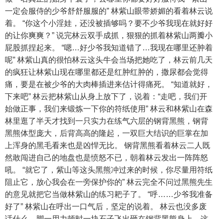
一定会服侍的少爷舒舒服服的” 林紫山眼带娇媚的看着林云说
着。 “你这个小淫娃，还没被插够吗？要不少爷我现在就好好
的让你爽爽？” 说完林云双手成抓，狠狠的抓着林紫山两瓣小
屁股抓捏起来。 “嗯…好少爷我知道错了…我现在哪里还肿着
呢” 林紫山真的很怕林云这头牛会当场把她吃了，林云前几天
的疯狂让林紫山现在哪里都还是红肿红肿的，撒尿都会觉得
痛，要是在被少爷的大肉棒插进来估计得痛死。 “知道就好，
下来吧” 林云把林紫山从身上放下了，说着：“走吧，我们开
始做正事，我们来锻炼一下你的符纸使用” 林云和林紫山在森
林里逛了半天才找到一只实力在练气六层的钢背黑熊，钢背
黑熊体型庞大，后背高高的隆起，一双巨大结识的巨掌在加
上浑身的黑毛看来也是凶悍无比。 钢背黑熊看着林云二人既
然敢闯进自己的地盘也是愤怒不已，朝着林云发出一阵阵怒
吼。 “就它了，紫山等这头黑熊冲过来的时候，你尽量用符纸
阻止它，放心我会在一旁保护你的” 林云完全不问过黑熊先生
的意见就把它当做林紫山的练习耙子了。 “呼……少爷我准备
好了” 林紫山在呼出一口气后，坚定的说着。 林云也没多废
话什么，脚一用力顿时一块石子飞出砸在钢背黑熊身上，这