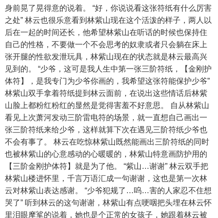
身前晃了晃得意的说着。 “好，你说说看这张符纸有什么厉害
之处” 林云也很乐意看到林紫山现在这个活泼的样子，两人以
后在一起的时间还长，他希望林紫山在听话的时候也保持住
自己的性格，不要做一个不会思考的奴隶或者只会躺在床上
张开腿的性欲发泄玩具，林紫山现在的状态就是林云最高兴
见到的。 “少爷，这可是我人生中第一张三阶符纸，【金刚护
体符】，是我专门为少爷你画的，我希望这张符能保护少爷”
林紫山双手拿着符纸提到林云面前，在说出这些情话后林紫
山脸上都粉红粉红的显然是觉得害羞不好意思。 自从林紫山
看见上次萧河发动三阶雷电符的场景，就一直想自己画出一
张三阶符纸来给少爷，这样就算下次在遇见三阶符纸少爷也
不会有事了。 林云在吃惊林紫山既然能画出三阶符纸的同时
也被林紫山的心意感动的心暖暖的，林紫山特意画防护用的
【三阶金刚护体符】就是为了他。 “紫山…谢谢” 林云双手把
林紫山楼进怀里，千言万语汇成一句谢谢，这也是第一次林
云对林紫山表达感谢。 “少爷犯规了…呜…害的人家忍不住想
哭了” 听到林云的这句谢谢，林紫山有点哽咽把头埋在林云怀
里泪眼摩挲的说着，她也是个正常的女孩子，她跟着林云被