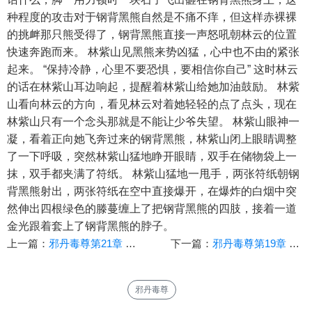
种程度的攻击对于钢背黑熊自然是不痛不痒，但这样赤裸裸
的挑衅那只熊受得了，钢背黑熊直接一声怒吼朝林云的位置
快速奔跑而来。 林紫山见黑熊来势凶猛，心中也不由的紧张
起来。 “保持冷静，心里不要恐惧，要相信你自己” 这时林云
的话在林紫山耳边响起，提醒着林紫山给她加油鼓励。 林紫
山看向林云的方向，看见林云对着她轻轻的点了点头，现在
林紫山只有一个念头那就是不能让少爷失望。 林紫山眼神一
凝，看着正向她飞奔过来的钢背黑熊，林紫山闭上眼睛调整
了一下呼吸，突然林紫山猛地睁开眼睛，双手在储物袋上一
抹，双手都夹满了符纸。 林紫山猛地一甩手，两张符纸朝钢
背黑熊射出，两张符纸在空中直接爆开，在爆炸的白烟中突
然伸出四根绿色的滕蔓缠上了把钢背黑熊的四肢，接着一道
金光跟着套上了钢背黑熊的脖子。
上一篇：
邪丹毒尊第21章 山洞偷听
下一篇：
邪丹毒尊第19章 补充丹药
邪丹毒尊