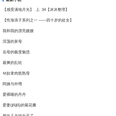
【感受满地月光】 上 34【沐沐整理】
【性海浪子系列之一 ——四十岁的处女】
我和我的漂亮嫂嫂
淫荡的舅母
岳母的极度魅惑
最爽的乱轮
Ｍ奴隶肉慾熟母
阿姨与外甥
爱裸睡的丹丹
爱妻(妈妈)的菊花瓣
把女儿当妓女干了