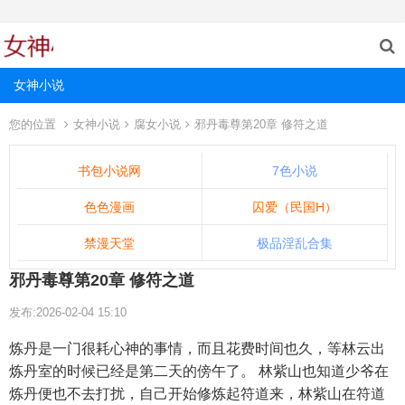
女神小说
您的位置
女神小说
腐女小说
邪丹毒尊第20章 修符之道
书包小说网
7色小说
色色漫画
囚爱（民国H）
禁漫天堂
极品淫乱合集
邪丹毒尊第20章 修符之道
发布:2026-02-04 15:10
炼丹是一门很耗心神的事情，而且花费时间也久，等林云出
炼丹室的时候已经是第二天的傍午了。 林紫山也知道少爷在
炼丹便也不去打扰，自己开始修炼起符道来，林紫山在符道