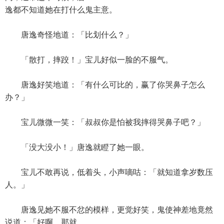
逸都不知道她在打什么鬼主意。
唐逸奇怪地道：「比划什么？」
「散打，摔跤！」宝儿好似一脸的不服气。
唐逸好笑地道：「有什么可比的，赢了你哭鼻子怎么
办？」
宝儿微微一笑：「叔叔你是怕被我摔得哭鼻子吧？」
「没大没小！」唐逸就瞪了她一眼。
宝儿不敢再说，低着头，小声嘀咕：「就知道拿岁数压
人。」
唐逸见她不服不忿的模样，更觉好笑，鬼使神差地竟然
说道：「好啊，那就