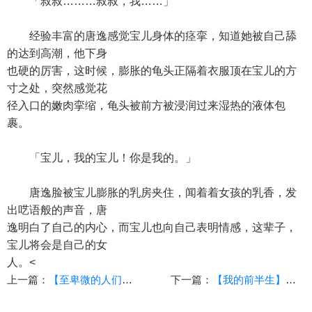
「叔叔………叔叔，我……」
经验丰富的唐逸感觉宝儿身体的痉挛，知道她被自己舔
的达到高潮，他下身
也硬的厉害，这时候，膨胀的龟头正隔着衣服顶在宝儿的方
寸之处，突然感觉花
径入口的嫩肉挛缩，龟头被前方被浸润过来湿热的液体包
裹。
「宝儿，我的宝儿！你是我的。」
唐逸脸被宝儿膨胀的乳房夹住，闻着着女孩的乳香，发
出呓语般的声音，唐
逸明白了自己的内心，而宝儿也向自己表明情感，这辈子，
宝儿将会是自己的女
人。<
上一篇：
【至卑微的人们（妈妈篇）】（03）
下一篇：
【我的前半生】（19）