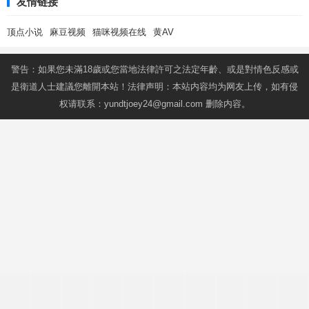
友情链接
顶点小说
麻豆视频
猫咪视频在线
黄AV
警告：如果您未滿18歲或您當地法律許可之法定年齡、或是對情色反感或
是衛道人士建議您離開本站！法律声明：本站内容均为网友上传，如有侵
权请联系：
yundtjoey24@gmail.com
删除内容。