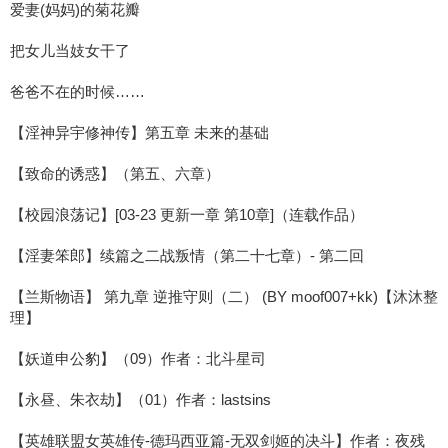
爱妻(妈妈)的菊花瓣
把女儿当妓女干了
爸爸不在的时候……
【淫神异宇修神传】第五章 未来的基础
【致命的诱惑】（第五、六章）
【校园浪荡记】[03-23 更新一章 第10章]（连载作品）
【淫妻笨郎】续篇之二战叛情（第二十七章）- 第二回
【兰斯物语】 第九章 逆推守则（二） (BY moof007+kk)【沐沐整
理】
【妖道申公豹】（09）作者：北斗星司
【永昼、朱衣劫】（01）作者：lastsins
【英雄联盟女英雄传-德玛西亚篇-无双剑姬的决斗】作者：夜残