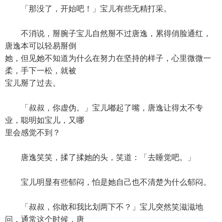
「那没了，开始吧！」宝儿有些无精打采。
不消说，掰腕子宝儿自然掰不过唐逸，累得俏脸通红，
唐逸本可以轻易掰倒
她，但见她不知道为什么在努力在坚持的样子，心里微微一
柔，手下一松，就被
宝儿掰了过去。
「叔叔，你虚伪。」宝儿嘟起了嘴，唐逸让得太不专
业，聪明如宝儿，又哪
里会感觉不到？
唐逸笑笑，揉了揉她的头，笑道：「去睡觉吧。」
宝儿明显有些郁闷，怕是她自己也不清楚为什么郁闷。
「叔叔，你敢和我比划两下不？」宝儿突然笑滋滋地
问，通常这个时候，唐