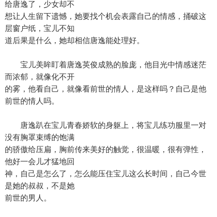
给唐逸了，少女却不
想让人生留下遗憾，她要找个机会表露自己的情感，捅破这
层窗户纸，宝儿不知
道后果是什么，她却相信唐逸能处理好。
宝儿美眸盯着唐逸英俊成熟的脸庞，他目光中情感迷茫
而浓郁，就像化不开
的雾，他看自己，就像看前世的情人，是这样吗？自己是他
前世的情人吗。
唐逸趴在宝儿青春娇软的身躯上，将宝儿练功服里一对
没有胸罩束缚的饱满
的骄傲给压扁，胸前传来美好的触觉，很温暖，很有弹性，
他好一会儿才猛地回
神，自己是怎么了，怎么能压住宝儿这么长时间，自己今世
是她的叔叔，不是她
前世的男人。