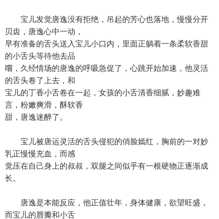
宝儿发觉唐逸没有拒绝，吊起的芳心也落地，慢慢分开
贝齿，唐逸心中一动，
早有准备的舌头送入宝儿小口内，里面正躺着一条柔软香甜
的小舌头等待他去品
嚐，久经情场的唐逸的呼吸急促了，心跳开始加速，他灵活
的舌头卷了上去，和
宝儿的丁香小舌卷在一起，女孩的小舌清香细腻，妙趣难
言，粉嫩爽滑，酥软香
甜，唐逸迷醉了。
宝儿被唐运灵活的舌头侵犯的俏脸嫣红，胸前的一对妙
乳正慢慢充血，而感
觉压在自己身上的叔叔，双腿之间似乎有一根硬物正逐渐成
长。
唐逸是本能反应，他正值壮年，身体健康，欲望旺盛，
而宝儿的唇瓣和小舌