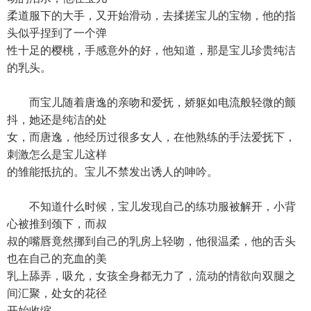
柔道服下的大手，又开始滑动，去揉搓宝儿的宝物，他的指
头似乎捏到了一个弹
性十足的樱桃，手感意外的好，他知道，那是宝儿珍贵纯洁
的乳头。
而宝儿随着唐逸的亲吻和爱抚，娇躯如电流般轻微的颤
抖，她还是纯洁的处
女，而唐逸，他经历过很多女人，在他熟练的手法爱抚下，
刺激怎么是宝儿这样
的雏能抵抗的。宝儿不禁发出诱人的呻吟。
不知道什么时候，宝儿发现自己的练功服被解开，小背
心被推到颈下，而叔
叔的嘴唇竟然挪到自己的乳房上轻吻，他很温柔，他的舌头
也在自己的充血的美
乳上舔弄，吸允，女孩全身都无力了，流动的情欲向双腿之
间汇聚，处女的花径
开始收缩。