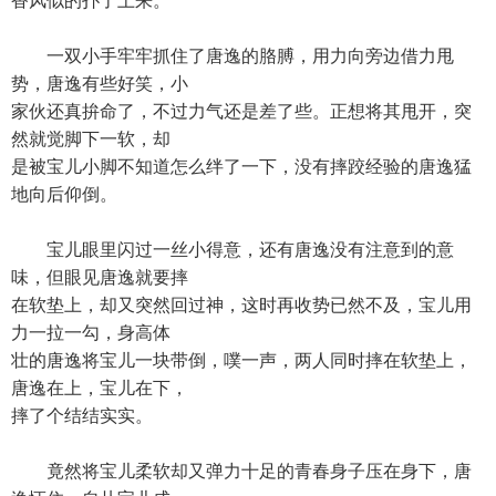
香风似的扑了上来。
一双小手牢牢抓住了唐逸的胳膊，用力向旁边借力甩
势，唐逸有些好笑，小
家伙还真拚命了，不过力气还是差了些。正想将其甩开，突
然就觉脚下一软，却
是被宝儿小脚不知道怎么绊了一下，没有摔跤经验的唐逸猛
地向后仰倒。
宝儿眼里闪过一丝小得意，还有唐逸没有注意到的意
味，但眼见唐逸就要摔
在软垫上，却又突然回过神，这时再收势已然不及，宝儿用
力一拉一勾，身高体
壮的唐逸将宝儿一块带倒，噗一声，两人同时摔在软垫上，
唐逸在上，宝儿在下，
摔了个结结实实。
竟然将宝儿柔软却又弹力十足的青春身子压在身下，唐