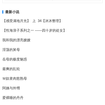
最新小说
【感受满地月光】 上 34【沐沐整理】
【性海浪子系列之一 ——四十岁的处女】
我和我的漂亮嫂嫂
淫荡的舅母
岳母的极度魅惑
最爽的乱轮
Ｍ奴隶肉慾熟母
阿姨与外甥
爱裸睡的丹丹