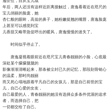
逸怔住，自从宝儿成
年后，两人还没有这样近距离接触过，唐逸看着近在咫尺的
宝儿俏丽的脸庞，她
杏仁般的眼眸，高耸的鼻子，她粉嫩挺翘的嘴唇，唐逸脸庞
上甚至可以感觉到宝
儿香甜又略带急促呼出的暖风，唐逸慢慢的迷失了。
时间似乎停止了。
唐逸凝视着眼前近在咫尺宝儿青春靓丽的小脸，心底最
深处某个朦朦胧胧的
影像渐渐清晰起来，那条被尘封已久的记忆，那段刻骨铭心
的温柔，那时尚靓丽
而又死心塌地跟着平凡自己的女孩儿，那是自己前世的宝
儿，自己心爱的女友，
自己最爱的人，青春靓丽的她没有选择众多条件优渥的追求
者，而选择自己，把
一切都交给了自己。