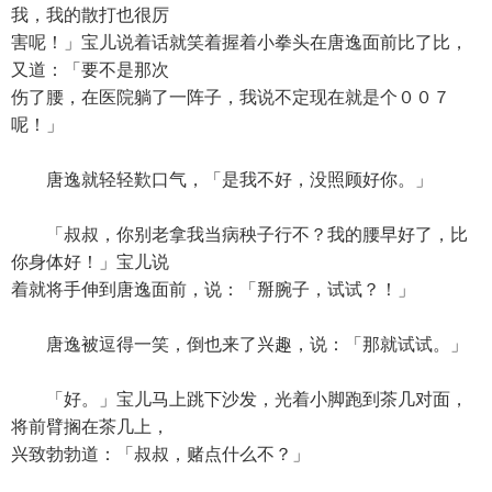
我，我的散打也很厉
害呢！」宝儿说着话就笑着握着小拳头在唐逸面前比了比，
又道：「要不是那次
伤了腰，在医院躺了一阵子，我说不定现在就是个００７
呢！」
唐逸就轻轻歎口气，「是我不好，没照顾好你。」
「叔叔，你别老拿我当病秧子行不？我的腰早好了，比
你身体好！」宝儿说
着就将手伸到唐逸面前，说：「掰腕子，试试？！」
唐逸被逗得一笑，倒也来了兴趣，说：「那就试试。」
「好。」宝儿马上跳下沙发，光着小脚跑到茶几对面，
将前臂搁在茶几上，
兴致勃勃道：「叔叔，赌点什么不？」