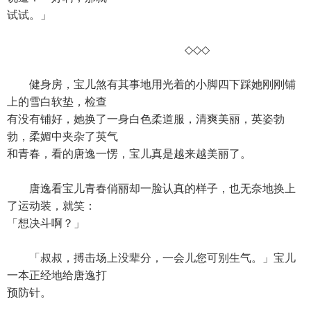
试试。」
◇◇◇
健身房，宝儿煞有其事地用光着的小脚四下踩她刚刚铺
上的雪白软垫，检查
有没有铺好，她换了一身白色柔道服，清爽美丽，英姿勃
勃，柔媚中夹杂了英气
和青春，看的唐逸一愣，宝儿真是越来越美丽了。
唐逸看宝儿青春俏丽却一脸认真的样子，也无奈地换上
了运动装，就笑：
「想决斗啊？」
「叔叔，搏击场上没辈分，一会儿您可别生气。」宝儿
一本正经地给唐逸打
预防针。