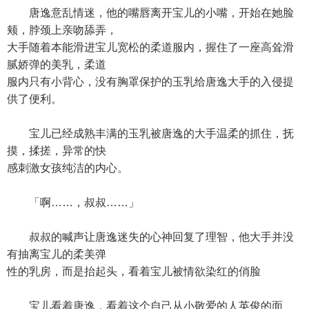
唐逸意乱情迷，他的嘴唇离开宝儿的小嘴，开始在她脸
颊，脖颈上亲吻舔弄，
大手随着本能滑进宝儿宽松的柔道服内，握住了一座高耸滑
腻娇弹的美乳，柔道
服内只有小背心，没有胸罩保护的玉乳给唐逸大手的入侵提
供了便利。
宝儿已经成熟丰满的玉乳被唐逸的大手温柔的抓住，抚
摸，揉搓，异常的快
感刺激女孩纯洁的内心。
「啊……，叔叔……」
叔叔的喊声让唐逸迷失的心神回复了理智，他大手并没
有抽离宝儿的柔美弹
性的乳房，而是抬起头，看着宝儿被情欲染红的俏脸
宝儿看着唐逸，看着这个自己从小敬爱的人英俊的面