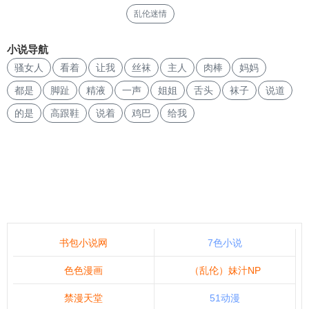
乱伦迷情
小说导航
骚女人
看着
让我
丝袜
主人
肉棒
妈妈
都是
脚趾
精液
一声
姐姐
舌头
袜子
说道
的是
高跟鞋
说着
鸡巴
给我
书包小说网
7色小说
色色漫画
（乱伦）妹汁NP
禁漫天堂
51动漫