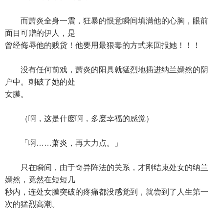
而萧炎全身一震，狂暴的恨意瞬间填满他的心胸，眼前
面目可赠的伊人，是
曾经侮辱他的贱货！他要用最狠毒的方式来回报她！！！
没有任何前戏，萧炎的阳具就猛烈地插进纳兰嫣然的阴
户中。刺破了她的处
女膜。
（啊，这是什麽啊，多麽幸福的感觉）
「啊……萧炎，再大力点。」
只在瞬间，由于奇异阵法的关系，才刚结束处女的纳兰
嫣然，竟然在短短几
秒内，连处女膜突破的疼痛都没感觉到，就尝到了人生第一
次的猛烈高潮。