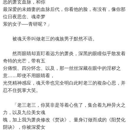
恶的萧玄血脉，和你
最深爱的未婚妻的血脉后代，你看他的脸，有没有，像你那
位日夜思念、魂牵梦
萦的女子──青研呢？」
被魂天帝叫做老三的魂族男子默然不语。
然而眼睛却直盯着远方的萧炎，深黑的眼瞳似乎散发着
奇特的光芒，带有五
分痛恨、四分怀念、以及，那一丝丝深藏在眼中的淫秽之
意……即使不用眼睛看，
光凭精神感应，魂天帝也完全明白此时老三的複杂心思，并
忍不住抚掌大笑。
「老三老三，你莫非是等着心焦了，集合着九种异火之
力，以及九位美女魂
魄，加上我为萧炎修改《焚诀》、量身订做而成的《阳焚化
阴诀》，你被深爱女