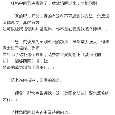
狂怒中的萧炎听到了，猛然清醒过来，急忙问到：
「真的吗，师父，真的有这种不可思议的方法，怎麽没
听你说过，真的有方
法可以让我增强到斗圣境界，你不是在安慰我吧？师傅。」
「恩，焚诀身为至刚至阳的功法，虽然威力强大，但毕
竟太过于极端。为师
当年为了弥补这个缺陷，花费数年光阴创下《焚阳化阴
诀》，能够阴阳并济，让
焚诀的威力增加十倍不止。」
药老在纳戒中，自豪的说道。
「师父，那快点告诉我，这《焚阳化阴诀》要怎麽修练
才行。」
个性急躁的萧炎迫不及待的问道。