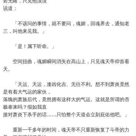
若无睹，只见他淡淡
说道：
「不该问的事情，就不要问，魂媚，回魂界去，通知老
三，叫他来见我。」
「是！属下听命。」
空间扭曲，魂媚瞬间消失在高山上，只见魂天帝仰首看
天。
「天运、天运，逢凶化吉、无往不利。想不到萧炎竟然
是有着大气运的家伙，
落魄的萧族后代，竟然拥有这样大的气运。这就是所谓的否
极泰来吗？假如我直
接对萧炎下杀手的话……只怕整个天道会立刻庇佑他吧。」
重新一千多年的时间，魂天帝不只重新恢复了斗帝的力