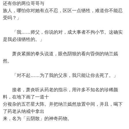
还有你的两位哥哥与
族人，哪怕你对她有点不忍，区区一点牺牲，难道你不能忍
受吗？」
「我……师父，你说的对，成大事者不拘小节。这确实
是我必须牺牲的。」
萧炎紧握的拳头说道，眼色阴狠的看向昏倒的纳兰嫣
然。
「对不起……为了我的父亲，我只能让你去死了。」
接者，萧炎听从药老的指示，用许多不知名的珍稀颜
料，在地下画了一道十
分複杂的五芒星大阵。并把纳兰嫣然放置中间，并且，喝下
了药老从纳戒中拿出
来，名为「云阴散」的神奇药物。