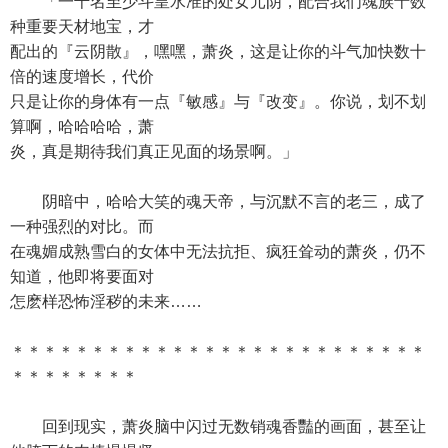
「一千名至少斗皇水准的处女元阴，配合我们魂族十数
种重要天材地宝，才
配出的『云阴散』，嘿嘿，萧炎，这是让你的斗气加快数十
倍的速度增长，代价
只是让你的身体有一点『敏感』与『改变』。你说，划不划
算啊，哈哈哈哈，萧
炎，真是期待我们真正见面的场景啊。」
阴暗中，哈哈大笑的魂天帝，与沉默不言的老三，成了
一种强烈的对比。而
在魂媚成熟雪白的女体中无法抗拒、疯狂耸动的萧炎，仍不
知道，他即将要面对
怎麽样恐怖淫秽的未来……
＊＊＊＊＊＊＊＊＊＊＊＊＊＊＊＊＊＊＊＊＊＊＊＊＊＊
＊＊＊＊＊＊＊＊
回到现实，萧炎脑中闪过无数销魂香豔的画面，甚至让