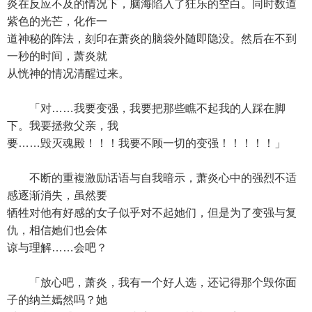
炎在反应不及的情况下，脑海陷入了狂乐的空白。同时数道
紫色的光芒，化作一
道神秘的阵法，刻印在萧炎的脑袋外随即隐没。然后在不到
一秒的时间，萧炎就
从恍神的情况清醒过来。
「对……我要变强，我要把那些瞧不起我的人踩在脚
下。我要拯救父亲，我
要……毁灭魂殿！！！我要不顾一切的变强！！！！！」
不断的重複激励话语与自我暗示，萧炎心中的强烈不适
感逐渐消失，虽然要
牺牲对他有好感的女子似乎对不起她们，但是为了变强与复
仇，相信她们也会体
谅与理解……会吧？
「放心吧，萧炎，我有一个好人选，还记得那个毁你面
子的纳兰嫣然吗？她