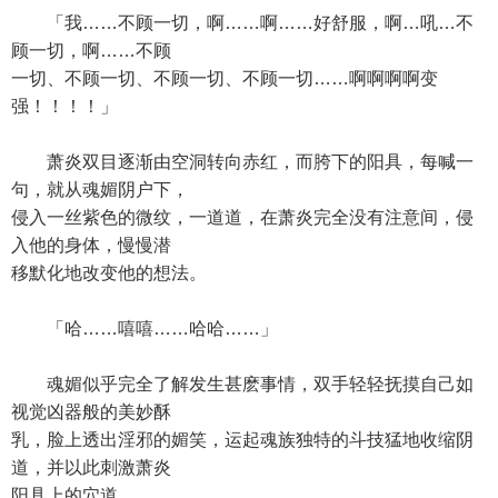
「我……不顾一切，啊……啊……好舒服，啊…吼…不
顾一切，啊……不顾
一切、不顾一切、不顾一切、不顾一切……啊啊啊啊变
强！！！！」
萧炎双目逐渐由空洞转向赤红，而胯下的阳具，每喊一
句，就从魂媚阴户下，
侵入一丝紫色的微纹，一道道，在萧炎完全没有注意间，侵
入他的身体，慢慢潜
移默化地改变他的想法。
「哈……嘻嘻……哈哈……」
魂媚似乎完全了解发生甚麽事情，双手轻轻抚摸自己如
视觉凶器般的美妙酥
乳，脸上透出淫邪的媚笑，运起魂族独特的斗技猛地收缩阴
道，并以此刺激萧炎
阳具上的穴道。