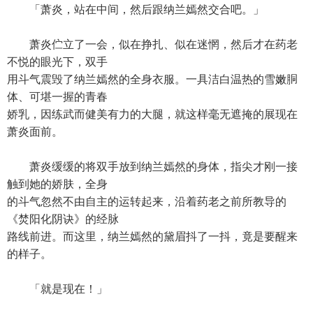
「萧炎，站在中间，然后跟纳兰嫣然交合吧。」
萧炎伫立了一会，似在挣扎、似在迷惘，然后才在药老
不悦的眼光下，双手
用斗气震毁了纳兰嫣然的全身衣服。一具洁白温热的雪嫩胴
体、可堪一握的青春
娇乳，因练武而健美有力的大腿，就这样毫无遮掩的展现在
萧炎面前。
萧炎缓缓的将双手放到纳兰嫣然的身体，指尖才刚一接
触到她的娇肤，全身
的斗气忽然不由自主的运转起来，沿着药老之前所教导的
《焚阳化阴诀》的经脉
路线前进。而这里，纳兰嫣然的黛眉抖了一抖，竟是要醒来
的样子。
「就是现在！」