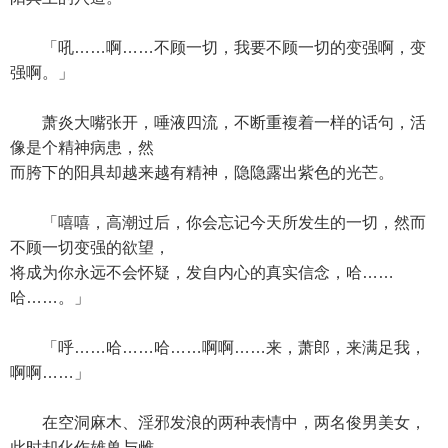
「吼……啊……不顾一切，我要不顾一切的变强啊，变
强啊。」
萧炎大嘴张开，唾液四流，不断重複着一样的话句，活
像是个精神病患，然
而胯下的阳具却越来越有精神，隐隐露出紫色的光芒。
「嘻嘻，高潮过后，你会忘记今天所发生的一切，然而
不顾一切变强的欲望，
将成为你永远不会怀疑，发自内心的真实信念，哈……
哈……。」
「呼……哈……哈……啊啊……来，萧郎，来满足我，
啊啊……」
在空洞麻木、淫邪发浪的两种表情中，两名俊男美女，
此时却化作雄兽与雌