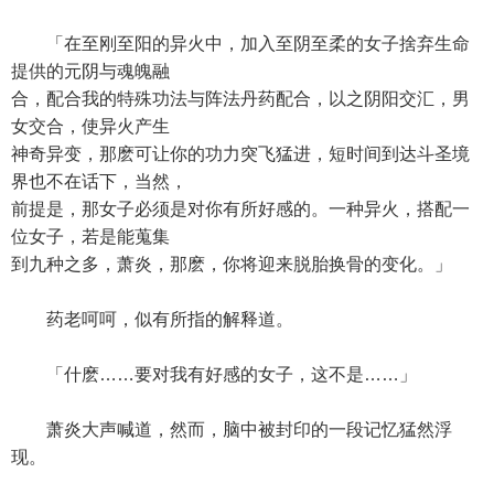
「在至刚至阳的异火中，加入至阴至柔的女子捨弃生命
提供的元阴与魂魄融
合，配合我的特殊功法与阵法丹药配合，以之阴阳交汇，男
女交合，使异火产生
神奇异变，那麽可让你的功力突飞猛进，短时间到达斗圣境
界也不在话下，当然，
前提是，那女子必须是对你有所好感的。一种异火，搭配一
位女子，若是能蒐集
到九种之多，萧炎，那麽，你将迎来脱胎换骨的变化。」
药老呵呵，似有所指的解释道。
「什麽……要对我有好感的女子，这不是……」
萧炎大声喊道，然而，脑中被封印的一段记忆猛然浮
现。