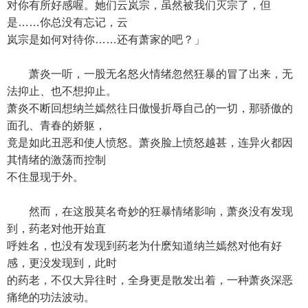
对你有所好感喔。她们云岚宗，虽然被我们灭宗了，但
是……你总没有忘记，云
岚宗是如何对待你……还有萧家的吧？」
萧炎一听，一股无名怒火情绪忽然狂暴的冒了出来，无
法抑止、也不想抑止。
萧炎不断回想纳兰嫣然往日傲慢折辱自己的一切，那骄傲的
面孔、青春的娇躯，
竟是如此丑恶和使人愤怒。萧炎脸上愤怒越甚，连异火都因
其情绪的激荡而控制
不住显现于外。
然而，在这股莫名奇妙的狂暴情绪影响，萧炎没有发现
到，药老对他开始直
呼姓名，也没有发现到药老为什麽知道纳兰嫣然对他有好
感，更没发现到，此时
的药老，不仅大异往时，全身更是散发出着，一种萧炎深恶
痛绝的功法波动。