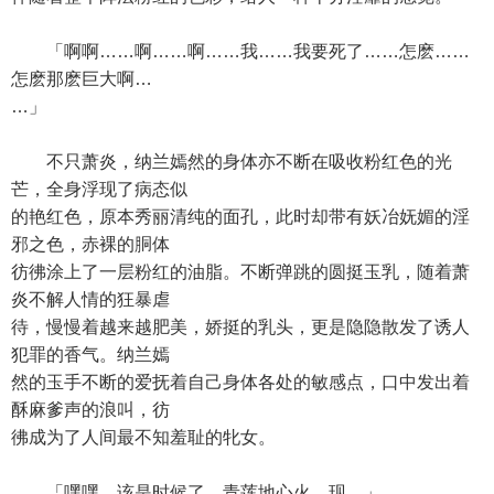
「啊啊……啊……啊……我……我要死了……怎麽……
怎麽那麽巨大啊…
…」
不只萧炎，纳兰嫣然的身体亦不断在吸收粉红色的光
芒，全身浮现了病态似
的艳红色，原本秀丽清纯的面孔，此时却带有妖冶妩媚的淫
邪之色，赤裸的胴体
彷彿涂上了一层粉红的油脂。不断弹跳的圆挺玉乳，随着萧
炎不解人情的狂暴虐
待，慢慢着越来越肥美，娇挺的乳头，更是隐隐散发了诱人
犯罪的香气。纳兰嫣
然的玉手不断的爱抚着自己身体各处的敏感点，口中发出着
酥麻爹声的浪叫，彷
彿成为了人间最不知羞耻的牝女。
「嘿嘿，该是时候了，青莲地心火，现。」