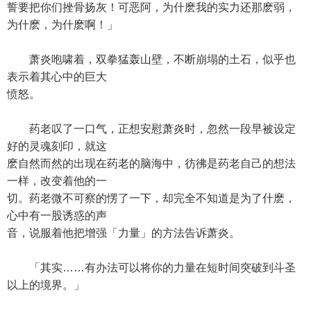
誓要把你们挫骨扬灰！可恶阿，为什麽我的实力还那麽弱，
为什麽，为什麽啊！」
萧炎咆啸着，双拳猛轰山壁，不断崩塌的土石，似乎也
表示着其心中的巨大
愤怒。
药老叹了一口气，正想安慰萧炎时，忽然一段早被设定
好的灵魂刻印，就这
麽自然而然的出现在药老的脑海中，彷彿是药老自己的想法
一样，改变着他的一
切。药老微不可察的愣了一下，却完全不知道是为了什麽，
心中有一股诱惑的声
音，说服着他把增强「力量」的方法告诉萧炎。
「其实……有办法可以将你的力量在短时间突破到斗圣
以上的境界。」