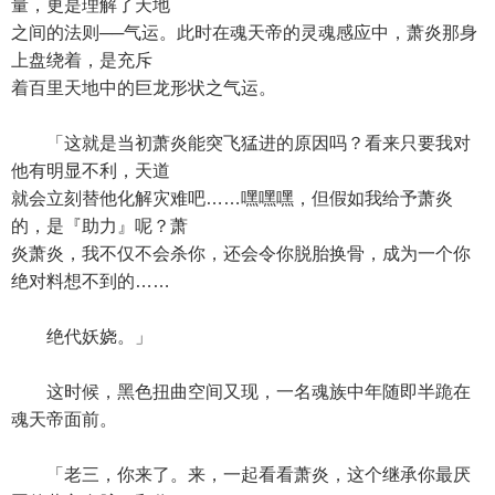
量，更是理解了天地
之间的法则──气运。此时在魂天帝的灵魂感应中，萧炎那身
上盘绕着，是充斥
着百里天地中的巨龙形状之气运。
「这就是当初萧炎能突飞猛进的原因吗？看来只要我对
他有明显不利，天道
就会立刻替他化解灾难吧……嘿嘿嘿，但假如我给予萧炎
的，是『助力』呢？萧
炎萧炎，我不仅不会杀你，还会令你脱胎换骨，成为一个你
绝对料想不到的……
绝代妖娆。」
这时候，黑色扭曲空间又现，一名魂族中年随即半跪在
魂天帝面前。
「老三，你来了。来，一起看看萧炎，这个继承你最厌