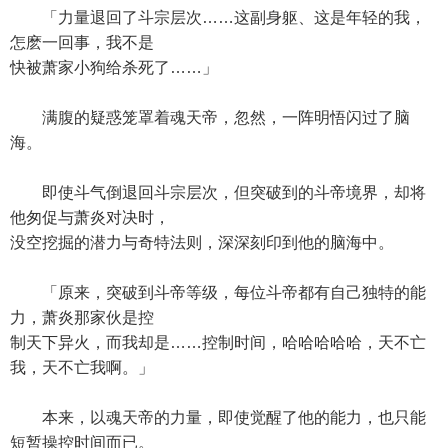
「力量退回了斗宗层次……这副身躯、这是年轻的我，
怎麽一回事，我不是
快被萧家小狗给杀死了……」
满腹的疑惑笼罩着魂天帝，忽然，一阵明悟闪过了脑
海。
即使斗气倒退回斗宗层次，但突破到的斗帝境界，却将
他匆促与萧炎对决时，
没空挖掘的潜力与奇特法则，深深刻印到他的脑海中。
「原来，突破到斗帝等级，每位斗帝都有自己独特的能
力，萧炎那家伙是控
制天下异火，而我却是……控制时间，哈哈哈哈哈，天不亡
我，天不亡我啊。」
本来，以魂天帝的力量，即使觉醒了他的能力，也只能
短暂操控时间而已。