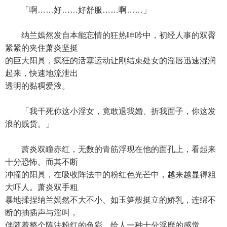
「啊……好……好舒服……啊……」
纳兰嫣然发自本能忘情的狂热呻吟中，初经人事的双臀
紧紧的夹住萧炎坚挺
的巨大阳具，疯狂的活塞运动让刚结束处女的淫唇迅速湿润
起来，快速地流泄出
透明的黏稠爱液。
「我干死你这小淫女，竟敢退我婚、折我面子，你这发
浪的贱货。」
萧炎双瞳赤红，无数的青筋浮现在他的面孔上，看起来
十分恐怖。而其不断
冲撞的阳具，在吸收阵法中的粉红色光芒中，越来越显得粗
大吓人。萧炎双手粗
暴地揉捏纳兰嫣然不大不小、如玉笋般挺立的娇乳，连绵不
断的抽插声与淫叫，
伴随着整个阵法粉红的色彩，给人一种十分淫靡的感觉。