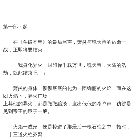
第一部：起
在《斗破苍穹》的最后尾声，萧炎与魂天帝的宿命一
战，正即将要结束──
「我身化异火，封印你千载万世，魂天帝，大陆的浩
劫，就此结束吧！」
萧炎的身体，彻彻底底的化为一团绚丽的火焰，而在这
团火焰下，异火广场
上其他的异火，都是微微黯淡，发出低低的嗡鸣声，彷彿是
见到帝王的臣子一般。
火焰一成形，便是掠进了那最后一根石柱之中，顿时，
二十三道火柱齐聚，