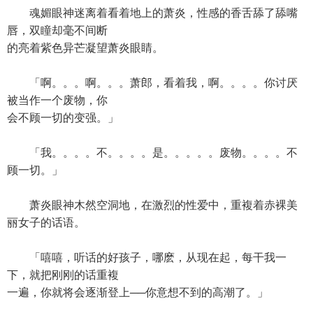
魂媚眼神迷离着看着地上的萧炎，性感的香舌舔了舔嘴
唇，双瞳却毫不间断
的亮着紫色异芒凝望萧炎眼睛。
「啊。。。啊。。。萧郎，看着我，啊。。。。你讨厌
被当作一个废物，你
会不顾一切的变强。」
「我。。。。不。。。。是。。。。。废物。。。。不
顾一切。」
萧炎眼神木然空洞地，在激烈的性爱中，重複着赤裸美
丽女子的话语。
「嘻嘻，听话的好孩子，哪麽，从现在起，每干我一
下，就把刚刚的话重複
一遍，你就将会逐渐登上──你意想不到的高潮了。」