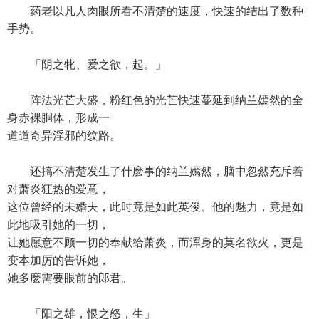
药老以凡人肉眼所看不清楚的速度，快速的结出了数种
手势。
「阴之牝、爱之欲，起。」
阵法光芒大盛，粉红色的光芒快速蔓延到纳兰嫣然的全
身赤裸胴体，形成一
道道奇异淫邪的纹路。
还搞不清楚发生了什麽事的纳兰嫣然，脑中忽然充斥着
对萧炎狂热的爱意，
这位曾经的未婚夫，此时竟是如此英俊、他的魅力，竟是如
此地吸引她的一切，
让她愿意不顾一切的奉献给萧炎，而浑身的莫名欲火，更是
变本加厉的告诉她，
她多麽需要眼前的郎君。
「阳之雄，恨之怒，生」